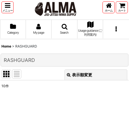
メニュー
ホーム
カート
Usage guidance (ご
Category
My page
Search
利用案内)
Home
>
RASHGUARD
RASHGUARD
表示順変更
閉じる
10
件
表示数
:
並び順
:
絞り込む