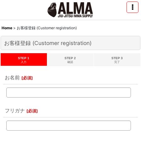
Home
>
お客様登録 (Customer registration)
お客様登録 (Customer registration)
STEP 1
STEP 2
STEP 3
入力
確認
完了
お名前
[
必須
]
フリガナ
[
必須
]