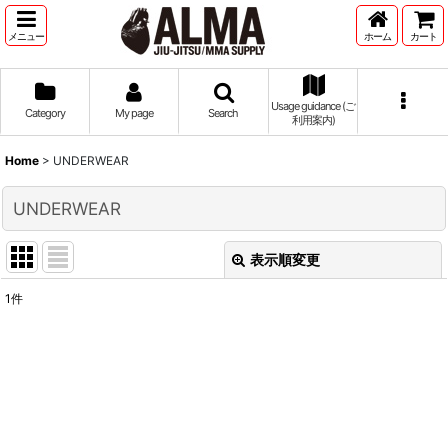
メニュー
ホーム
カート
Usage guidance (ご
Category
My page
Search
利用案内)
Home
>
UNDERWEAR
UNDERWEAR
表示順変更
閉じる
1
件
表示数
:
並び順
:
絞り込む