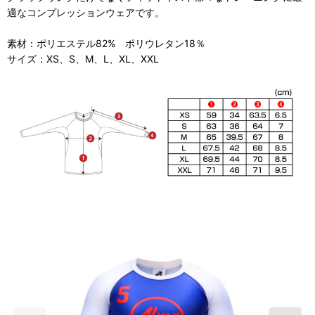
適なコンプレッションウェアです。
素材：ポリエステル82% ポリウレタン18％
サイズ：XS、S、M、L、XL、XXL