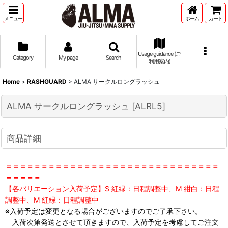
メニュー
ホーム
カート
Usage guidance (ご
Category
My page
Search
利用案内)
Home
>
RASHGUARD
>
ALMA サークルロングラッシュ
ALMA サークルロングラッシュ
[
ALRL5
]
商品詳細
＝＝＝＝＝＝＝＝＝＝＝＝＝＝＝＝＝＝＝＝＝＝＝＝＝＝＝＝＝＝
＝＝＝＝＝
【各バリエーション入荷予定】S 紅緑：日程調整中、M 紺白：日程
調整中、M 紅緑：日程調整中
※入荷予定は変更となる場合がございますのでご了承下さい。
入荷次第発送とさせて頂きますので、入荷予定を考慮してご注文