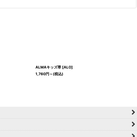
ALMAキッズ帯
[
ALO
]
1,760
円
～
(税込)