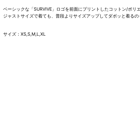
ベーシックな「SURVIVE」ロゴを前面にプリントしたコットン/ポ
ジャストサイズで着ても、普段よりサイズアップしてダボッと着るの
サイズ：XS,S,M,L,XL