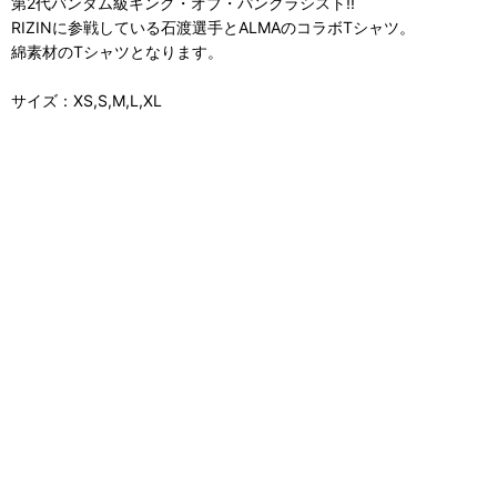
第2代バンタム級キング・オブ・パンクラシスト!!
RIZINに参戦している石渡選手とALMAのコラボTシャツ。
綿素材のTシャツとなります。
サイズ：XS,S,M,L,XL