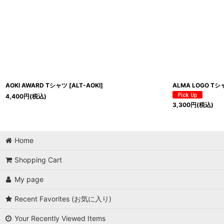
AOKI AWARD Tシャツ
[
ALT-AOKI
]
ALMA LOGO Tシ
4,400
円
(税込)
3,300
円
(税込)
Home
Shopping Cart
My page
Recent Favorites (お気に入り)
Your Recently Viewed Items