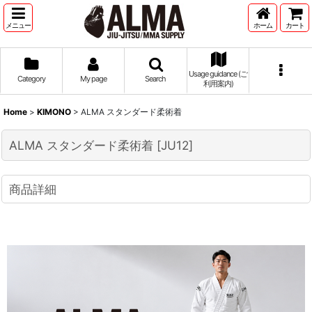
メニュー
ホーム
カート
Usage guidance (ご
Category
My page
Search
利用案内)
Home
>
KIMONO
>
ALMA スタンダード柔術着
ALMA スタンダード柔術着
[
JU12
]
商品詳細