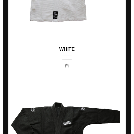
WHITE
白