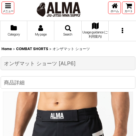
メニュー
ホーム
カート
Usage guidance (ご
Category
My page
Search
利用案内)
Home
>
COMBAT SHORTS
>
オンザマット ショーツ
オンザマット ショーツ
[
ALP6
]
商品詳細