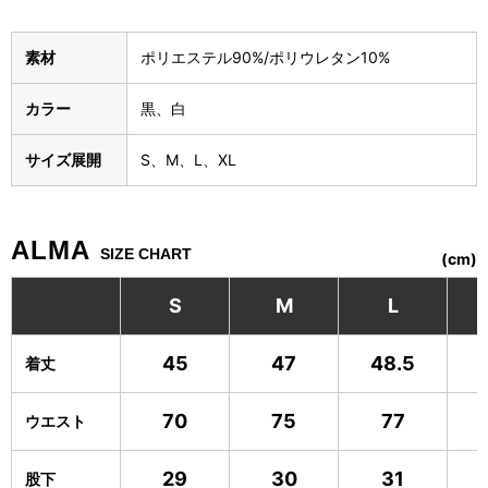
素材
ポリエステル90%/ポリウレタン10%
カラー
黒、白
サイズ展開
S、M、L、XL
ALMA
SIZE CHART
(cm)
S
M
L
45
47
48.5
着丈
70
75
77
ウエスト
29
30
31
股下