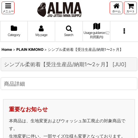
メニュー
ホーム
カート
Usage guidance (ご
Category
My page
Search
利用案内)
Home
>
PLAIN KIMONO
>
シンプル柔術着【受注生産品/納期1〜2ヶ月】
シンプル柔術着【受注生産品/納期1〜2ヶ月】
[
JU0
]
商品詳細
重要なお知らせ
本商品は、生地変更およびウォッシュ加工廃止の対象商品で
す。
生地変更に伴い、一部サイズ仕様も変更となっております。